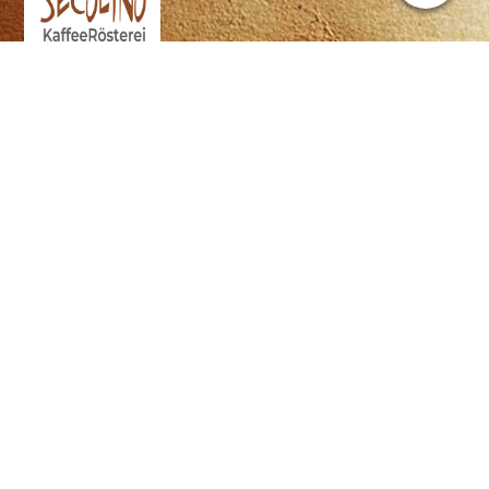
Secolino KaffeeRösterei ist eine
Premium Bio Spezialitäten
Kaffeerösterei in Pfaffenhofen an der
Ilm
Unsere Rohkaffee sind ausschließlich
zertifizierte Bio Kaffee und Fair gehandelte
Spezialitäten Kaffee´s und das aus
Überzeugung.
Um sicherzustellen, dass der importierte
Rohkaffee den Qualitätsanforderungen
entspricht, überprüfen wir jeden Einkauf in