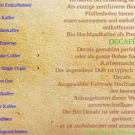
 Entkoffeiniert
Als einzige zertifizierte Bi
Pfaffenhofen bieten
 Kaffee
einen säurearmen und entkoff
entkoffeinier
ilterkaffee
Bio Hochlandkaffee als Pr
DECAF
Espresso
Decafe gemahlen perfek
oder als ganze Bohne fü
ular Coffee
Kaffeemaschi
 Single Orgin
Der angenehme Duft ist typisch 
Decafe.
st One
Ausgewählte Fairtrade Hochlan
den beste
fkaffee
Anbaugebieten dieser We
unverwechselbare 
r Kaffee
Der Bio Decafe ist sehr säu
geröstet:
ffinez
er ist ausbalanciert und arom
100% Bio & Fairtra
sgezeichneten