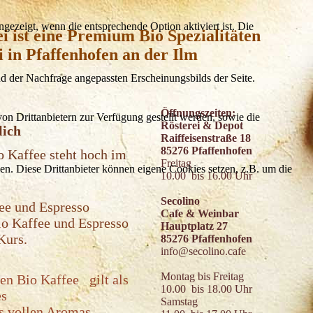
ezeigt, wenn die entsprechende Option aktiviert ist. Die
i ist eine Premium Bio Spezialitäten
i in Pfaffenhofen an der Ilm
d der Nachfrage angepassten Erscheinungsbilds der Seite.
Öffnungszeiten:
on Drittanbietern zur Verfügung gestellt werden, sowie die
Rösterei & Depot
lich
Raiffeisenstraße 18
85276 Pfaffenhofen
o Kaffee steht hoch im
Freitag
den. Diese Drittanbieter können eigene Cookies setzen, z.B. um die
10.00 bis 16.00 Uhr
Secolino
fee und Espresso
Cafe & Weinbar
Bio Kaffee und Espresso
Hauptplatz 27
Kurs.
85276 Pfaffenhofen
info@secolino.cafe
Montag bis Freitag
ten Bio Kaffee gilt als
10.00 bis 18.00 Uhr
es
Samstag
es vollen Aromas.