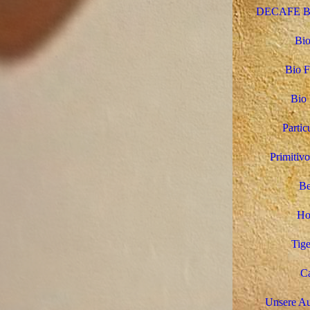
DECAFE Bio
Bio
Bio F
Bio 
Partic
Primitivo
Be
Ho
Tige
Ca
Unsere Au