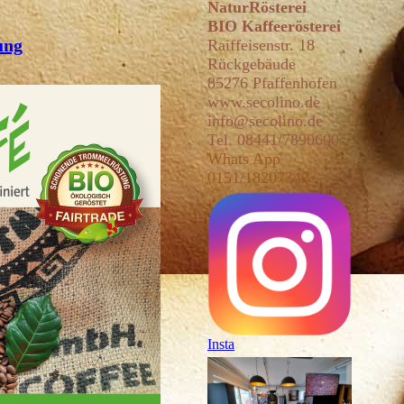
NaturRösterei
BIO Kaffeerösterei
ung
Raiffeisenstr. 18
Rückgebäude
85276 Pfaffenhofen
www
.secolin
o.de
info@secolino.de
Tel. 08441/7890600
Whats App
0151/18207342
Insta