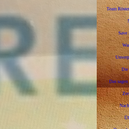
Team Rösten
Save 
Wa
Unverp
Die 
Das sagen
Zer
Nachh
Üb