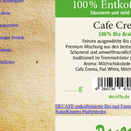
 Röstergilde
alerie
ngszeiten
nger Verleih
ontakt
htliches
DECAFE entkoffeinierter Bio und Fairtr
NaturRösterei Pfaffenhofen