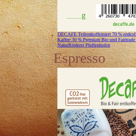
DECAFE Teilentkoffeiniert 70 % entkoffe
Kaffee 30 % Premium Bio und Fairtrade 
NaturRösterei Pfaffenhofen
Espresso