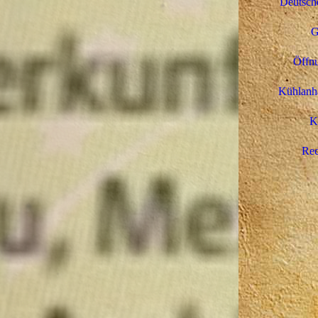
Deutsche
G
Öffnu
Kühlanhä
K
Rec