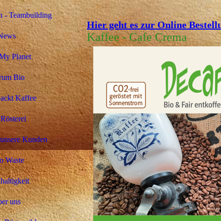
 - Teambuilding
Hier geht es zur Online Bestell
Kaffee - Cafe Crema
News
My Planet
rum Bio
ackt Kaffee
Rösterei
 unsere Kunden
o Waste
altigkeit
er uns